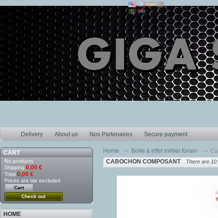
Delivery
About us
Nos Partenaires
Secure payment
Home
Boite à effet métier forain
~>
~>
Ca
CART
No products
CABOCHON COMPOSANT
There are 10
0,00 €
Shipping
0,00 €
Total
Prices are tax excluded
Cart
Check out
HOME