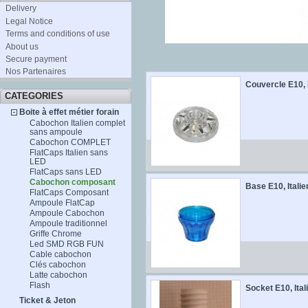
Delivery
Legal Notice
Terms and conditions of use
About us
Secure payment
Nos Partenaires
Couvercle E10, I
CATEGORIES
Boite à effet métier forain
Cabochon Italien complet
sans ampoule
Cabochon COMPLET
FlatCaps Italien sans
LED
FlatCaps sans LED
Cabochon composant
Base E10, Italie
FlatCaps Composant
Ampoule FlatCap
Ampoule Cabochon
Ampoule traditionnel
Griffe Chrome
Led SMD RGB FUN
Cable cabochon
Clés cabochon
Latte cabochon
Flash
Socket E10, Ital
Ticket & Jeton