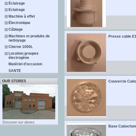
Éclairage
Eclairage
Machine à effet
Électronique
Câblage
Machines et produits de
Presse cable E10
nettoyage
Citerne 1000L
Location groupes
électrogène
Matériel d'occasion
SANTE
OUR STORES
Couvercle Cabo
Discover our stores
Base Cabochon,