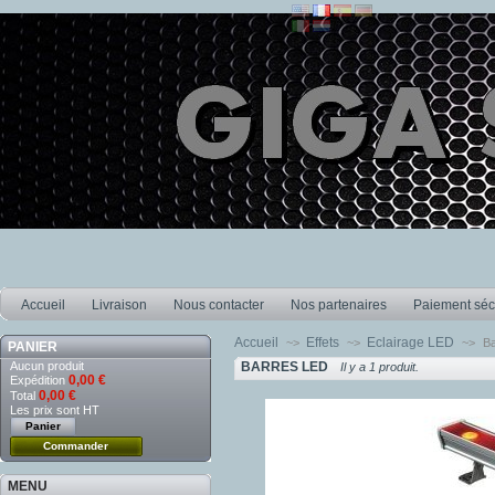
Accueil
Livraison
Nous contacter
Nos partenaires
Paiement séc
Accueil
Effets
Eclairage LED
~>
~>
~>
Ba
PANIER
Aucun produit
BARRES LED
Il y a 1 produit.
0,00 €
Expédition
0,00 €
Total
Les prix sont HT
Panier
Commander
MENU