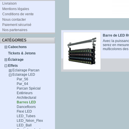
Livraison
Mentions légales
Conditions de vente
Nous contacter
Paiement sécurisé
Nos partenaires
Barre de LED R
CATÉGORIES
Avec la puissan
serez en mesure 
Cabochons
multicolores des 
Tickets & Jetons
Éclairage
Effets
Eclairage Parcan
Eclairage LED
Par_56
Par_64
Parcan Spécial
Extérieurs
Architectural
Barres LED
Dancefloors
Flexi LED
LED_Tubes
LED_Néon_Flex
LED_Ball