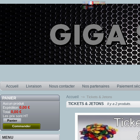
Accueil
Livraison
Nous contacter
Nos partenaires
Paiement séc
Accueil
~>
Tickets & Jetons
PANIER
Aucun produit
TICKETS & JETONS
Il y a 2 produits.
0,00 €
Expédition
0,00 €
Total
Les prix sont HT
Panier
Commander
MENU