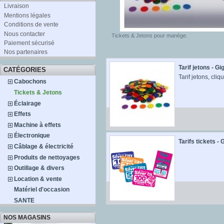
Livraison
Mentions légales
Conditions de vente
Nous contacter
Tickets & Jetons pour manège.
Paiement sécurisé
Nos partenaires
Tarif jetons - Gi
CATÉGORIES
Tarif jetons, cliq
Cabochons
Tickets & Jetons
Éclairage
Effets
Machine à effets
Électronique
Tarifs tickets - 
Câblage & électricité
Produits de nettoyages
Outillage & divers
Location & vente
Matériel d'occasion
SANTE
NOS MAGASINS