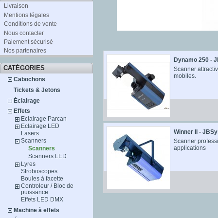
Livraison
Mentions légales
Conditions de vente
Nous contacter
Paiement sécurisé
Nos partenaires
Dynamo 250 - 
CATÉGORIES
Scanner attracti
mobiles.
Cabochons
Tickets & Jetons
Éclairage
Effets
Eclairage Parcan
Eclairage LED
Winner II - JBS
Lasers
Scanners
Scanner professi
applications
Scanners
Scanners LED
Lyres
Stroboscopes
Boules à facette
Controleur / Bloc de
puissance
Effets LED DMX
Machine à effets