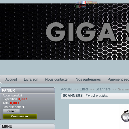
Accueil
Livraison
Nous contacter
Nos partenaires
Paiement séc
Accueil
Effets
Scanners
~>
~>
~>
Scanne
PANIER
Aucun produit
SCANNERS
Il y a 2 produits.
0,00 €
Expédition
0,00 €
Total
Les prix sont HT
Panier
Commander
MENU